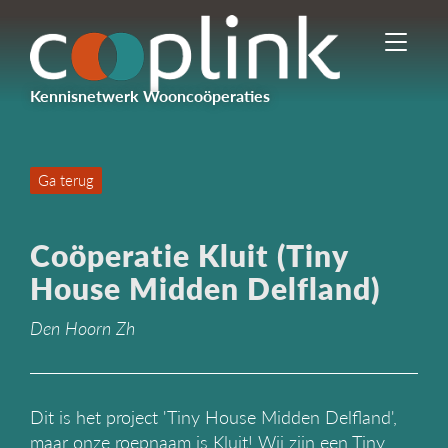
I
n
-
Kennisnetwerk Wooncoöperaties
/
u
i
t
Ga terug
s
c
h
Coöperatie Kluit (Tiny
a
k
House Midden Delfland)
e
l
Den Hoorn Zh
e
n
n
a
Dit is het project 'Tiny House Midden Delfland',
v
maar onze roepnaam is Kluit! Wij zijn een Tiny
i