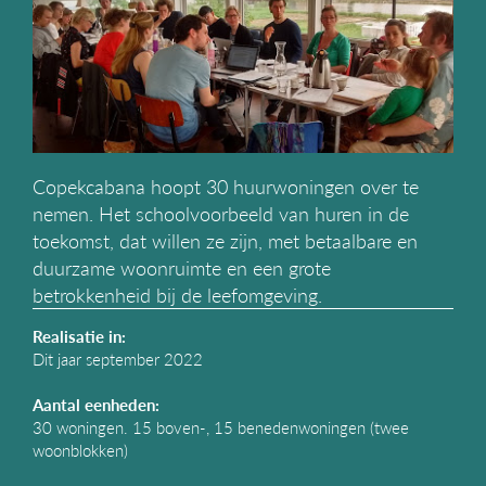
g
a
t
i
e
Copekcabana hoopt 30 huurwoningen over te
nemen. Het schoolvoorbeeld van huren in de
toekomst, dat willen ze zijn, met betaalbare en
duurzame woonruimte en een grote
betrokkenheid bij de leefomgeving.
Realisatie in:
Dit jaar september 2022
Aantal eenheden:
30 woningen. 15 boven-, 15 benedenwoningen (twee
woonblokken)