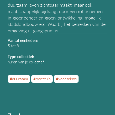
g
duurzaam leven zichtbaar maakt, maar ook
a
maatschappelijk bijdraagt door een rol te nemen
t
in groenbeheer en groen-ontwikkeling, mogelijk
i
stadslandbouw etc. Waarbij het betrekken van de
e
omgeving uitgangspunt is.
Aantal eenheden:
5 tot 8
Type collectief:
huren van je collectief
#duurzaam
#moestuin
#voedselbos