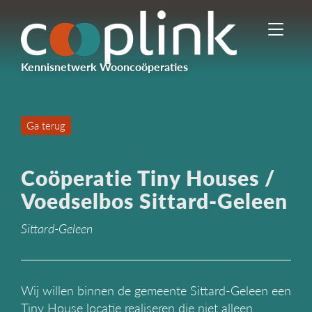
I
n
-
Kennisnetwerk Wooncoöperaties
/
u
i
t
Ga terug
s
c
h
Coöperatie Tiny Houses /
a
k
Voedselbos Sittard-Geleen
e
l
Sittard-Geleen
e
n
n
a
Wij willen binnen de gemeente Sittard-Geleen een
v
Tiny House locatie realiseren die niet alleen
i