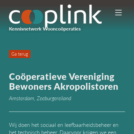
I
n
-
Kennisnetwerk Wooncoöperaties
/
u
i
t
Ga terug
s
c
h
Coöperatieve Vereniging
a
k
Bewoners Akropolistoren
e
l
Amsterdam, Zeeburgereiland
e
n
n
a
Wij doen het sociaal en leefbaarheidsbeheer en
v
het technisch beheer. Daarvoor krijgen we een
i