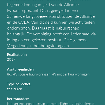
g
tegemoetkoming in geld van de Alliantie
a
(wooncorporatie). Dit is geregeld in een
t
Samenwerkingsovereenkomst tussen de Alliantie
i
en de CVBA. Van dit geld kunnen wij activiteiten
e
ondernemen. Daarnaast is nabuurschap
belangrijk. De vereniging heeft een Ledenraad via
loting en een gekozen bestuur. De Algemene
Vergadering is het hoogste orgaan.
Realisatie in:
2017
Aantal eenheden:
86: 43 sociale huurwoningen, 43 middenhuurwoningen
Type collectief:
zelf huren
Kernwaarden:
Humanisme, nabuurschap, gezamenlijkheid, zelfstandigheid,