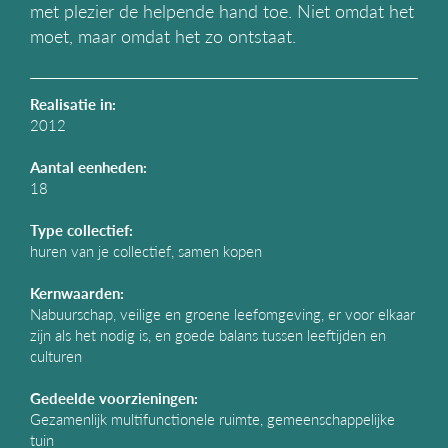
met plezier de helpende hand toe. Niet omdat het
g
moet, maar omdat het zo ontstaat.
a
t
i
e
Realisatie in:
2012
Aantal eenheden:
18
Type collectief:
huren van je collectief, samen kopen
Kernwaarden:
Nabuurschap, veilige en groene leefomgeving, er voor elkaar
zijn als het nodig is, en goede balans tussen leeftijden en
culturen
Gedeelde voorzieningen:
Gezamenlijk multifunctionele ruimte, gemeenschappelijke
tuin