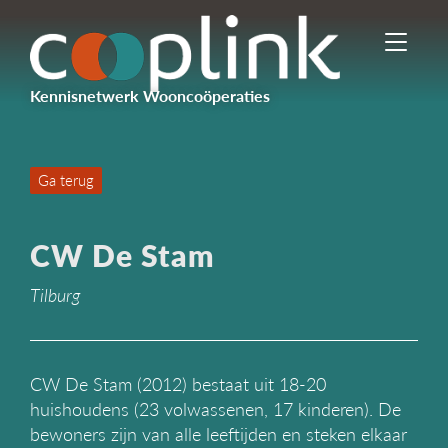
I
n
-
Kennisnetwerk Wooncoöperaties
/
u
i
t
Ga terug
s
c
h
CW De Stam
a
k
Tilburg
e
l
e
n
n
CW De Stam (2012) bestaat uit 18-20
a
huishoudens (23 volwassenen, 17 kinderen). De
v
bewoners zijn van alle leeftijden en steken elkaar
i