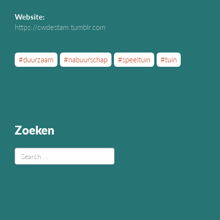
Website:
https://cwdestam.tumblr.com
#duurzaam
#nabuurschap
#speeltuin
#tuin
Zoeken