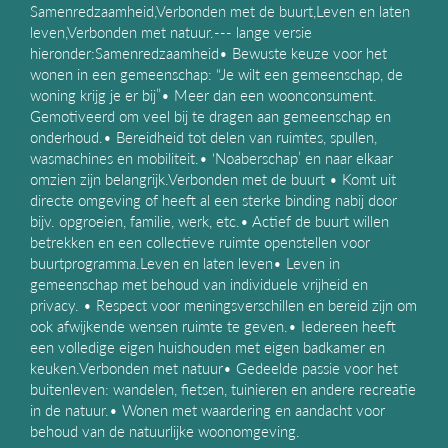
Samenredzaamheid,Verbonden met de buurt,Leven en laten
leven,Verbonden met natuur.--- lange versie
hieronder:Samenredzaamheid• Bewuste keuze voor het
wonen in een gemeenschap: “Je wilt een gemeenschap, de
woning krijg je er bij”• Meer dan een woonconsument.
Gemotiveerd om veel bij te dragen aan gemeenschap en
onderhoud.• Bereidheid tot delen van ruimtes, spullen,
wasmachines en mobiliteit.• ‘Noaberschap’ en naar elkaar
omzien zijn belangrijk.Verbonden met de buurt • Komt uit
directe omgeving of heeft al een sterke binding nabij door
bijv. opgroeien, familie, werk, etc.• Actief de buurt willen
betrekken en een collectieve ruimte openstellen voor
buurtprogramma.Leven en laten leven• Leven in
gemeenschap met behoud van individuele vrijheid en
privacy. • Respect voor meningsverschillen en bereid zijn om
ook afwijkende wensen ruimte te geven.• Iedereen heeft
een volledige eigen huishouden met eigen badkamer en
keuken.Verbonden met natuur• Gedeelde passie voor het
buitenleven: wandelen, fietsen, tuinieren en andere recreatie
in de natuur.• Wonen met waardering en aandacht voor
behoud van de natuurlijke woonomgeving.