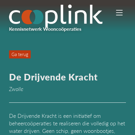
I
n
-
Kennisnetwerk Wooncoöperaties
/
u
i
t
Ga terug
s
c
h
De Drijvende Kracht
a
k
Zwolle
e
l
e
n
n
De Drijvende Kracht is een initiatief om
a
beheercoöperaties te realiseren die volledig op het
v
water drijven. Geen schip, geen woonbootjes,
i