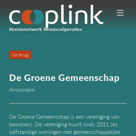
I
n
-
Kennisnetwerk Wooncoöperaties
/
u
i
t
Ga terug
s
c
h
De Groene Gemeenschap
a
k
Amsterdam
e
l
e
n
n
De Groene Gemeenschap is een vereniging van
a
bewoners. De vereniging huurt sinds 2011 zes
v
zelfstandige woningen met gemeenschappelijke
i