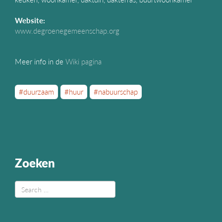
Website:
www.degroenegemeenschap.org
Meer info in de
Wiki pagina
#duurzaam
#huur
#nabuurschap
Zoeken