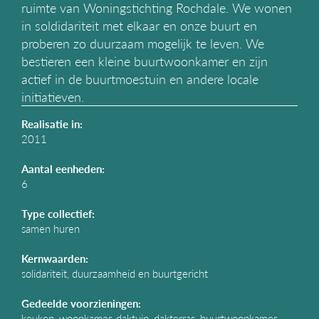
ruimte van Woningstichting Rochdale. We wonen
g
in soldidariteit met elkaar en onze buurt en
a
t
proberen zo duurzaam mogelijk te leven. We
i
bestieren een kleine buurtwoonkamer en zijn
e
actief in de buurtmoestuin en andere locale
initiatieven.
Realisatie in:
2011
Aantal eenheden:
6
Type collectief:
samen huren
Kernwaarden:
solidariteit, duurzaamheid en buurtgericht
Gedeelde voorzieningen:
keuken, woonkamer, daktuin, dakterras, buurtwoonkamer