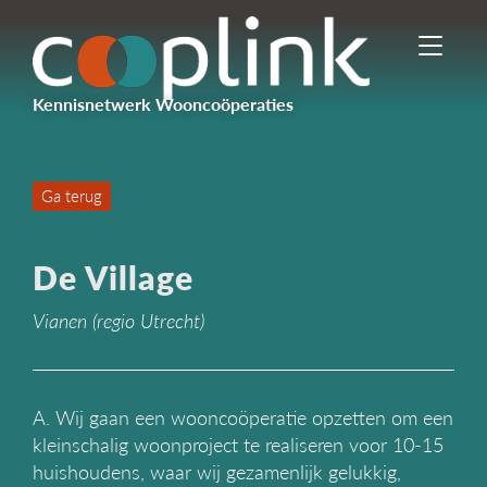
I
n
-
Kennisnetwerk Wooncoöperaties
/
u
i
t
Ga terug
s
c
h
De Village
a
k
Vianen (regio Utrecht)
e
l
e
n
n
A. Wij gaan een wooncoöperatie opzetten om een
a
kleinschalig woonproject te realiseren voor 10-15
v
huishoudens, waar wij gezamenlijk gelukkig,
i