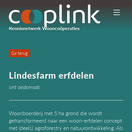
I
n
-
Kennisnetwerk Wooncoöperaties
/
u
i
t
Ga terug
s
c
h
Lindesfarm erfdelen
a
k
sint oedenrode
e
l
e
n
n
Woonboerderij met 5 ha grond die wordt
a
getransformeerd naar een woon-erfdelen concept
v
met (deels) agroforestry en natuurontwikkeling. Als
i