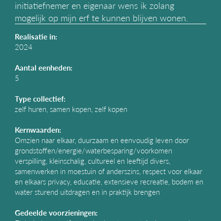
initiatiefnemer en eigenaar wens ik zolang
g
mogelijk op mijn erf te kunnen blijven wonen.
a
t
Realisatie in:
i
2024
e
Aantal eenheden:
5
Type collectief:
zelf huren, samen kopen, zelf kopen
Kernwaarden:
Omzien naar elkaar, duurzaam en eenvoudig leven door
grondstoffen/energie/waterbesparing/voorkomen
verspilling, kleinschalig, cultureel en leeftijd divers,
samenwerken in moestuin of anderszins, respect voor elkaar
en elkaars privacy, educatie, extensieve recreatie, bodem en
water sturend uitdragen en in praktijk brengen
Gedeelde voorzieningen: