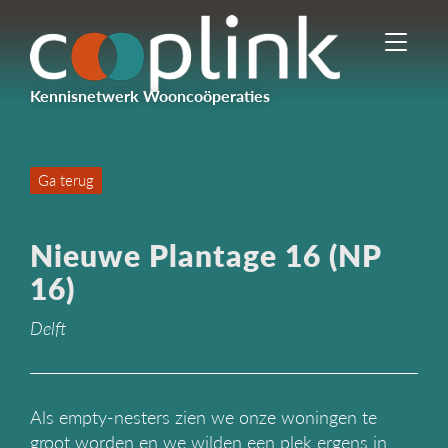
I
n
-
Kennisnetwerk Wooncoöperaties
/
u
i
t
Ga terug
s
c
h
Nieuwe Plantage 16 (NP
a
k
16)
e
l
Delft
e
n
n
a
Als empty-nesters zien we onze woningen te
v
groot worden en we wilden een plek ergens in
i