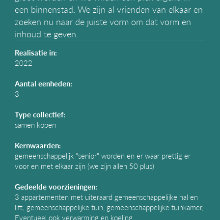
g
een binnenstad. We zijn al vrienden van elkaar en
a
zoeken nu naar de juiste vorm om dat vorm en
t
inhoud te geven.
i
e
Realisatie in:
2022
Aantal eenheden:
3
Type collectief:
samen kopen
Kernwaarden:
gemeenschappelijk "senior" worden en er waar prettig er
voor en met elkaar zijn (we zijn allen 50 plus)
Gedeelde voorzieningen:
3 appartementen met uiteraard gemeenschappelijke hal en
lift; gemeenschappelijke tuin, gemeenschappelijke tuinkamer,
Eventueel ook verwarming en koeling.