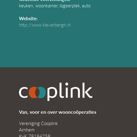
keuken, woonkamer, logeerplek, auto
Website:
http://www.kleverbergh.nl
Van, voor en over wooncoöperaties
Vereniging Cooplink
Arnhem
KvK 78184258