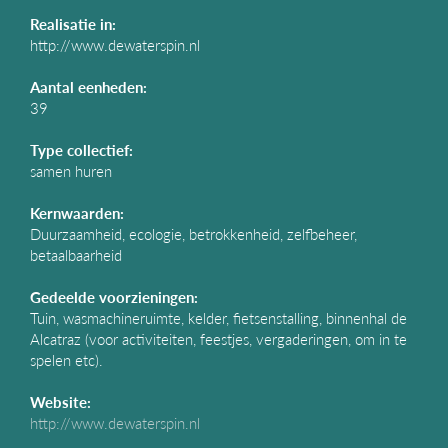
g
Realisatie in:
a
http://www.dewaterspin.nl
t
i
Aantal eenheden:
e
39
Type collectief:
samen huren
Kernwaarden:
Duurzaamheid, ecologie, betrokkenheid, zelfbeheer,
betaalbaarheid
Gedeelde voorzieningen:
Tuin, wasmachineruimte, kelder, fietsenstalling, binnenhal de
Alcatraz (voor activiteiten, feestjes, vergaderingen, om in te
spelen etc).
Website:
http://www.dewaterspin.nl