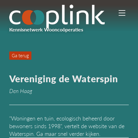
I
n
-
Kennisnetwerk Wooncoöperaties
/
u
i
t
Ga terug
s
c
h
Vereniging de Waterspin
a
k
Den Haag
e
l
e
n
n
"Woningen en tuin, ecologisch beheerd door
a
bewoners sinds 1998", vertelt de website van de
v
Waterspin. Ga maar snel verder kijken.
i