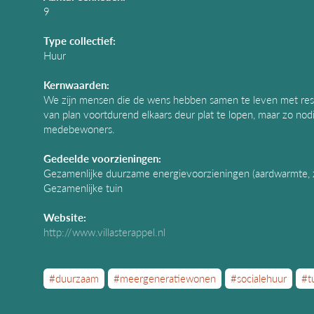
9
Type collectief:
Huur
Kernwaarden:
We zijn mensen die de wens hebben samen te leven met resp
van plan voortdurend elkaars deur plat te lopen, maar zo no
medebewoners.
Gedeelde voorzieningen:
Gezamenlijke duurzame energievoorzieningen (aardwarmte,
Gezamenlijke tuin
Website:
http://www.villasterappel.nl
#duurzaam
#meergeneratiewonen
#socialehuur
#t