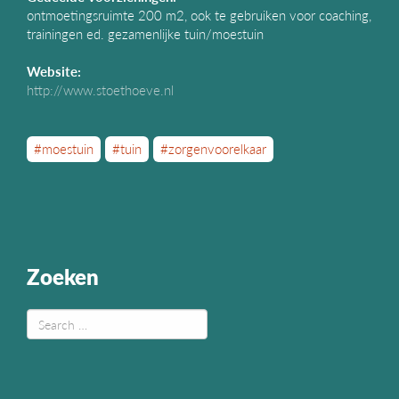
ontmoetingsruimte 200 m2, ook te gebruiken voor coaching,
trainingen ed. gezamenlijke tuin/moestuin
Website:
http://www.stoethoeve.nl
#moestuin
#tuin
#zorgenvoorelkaar
Zoeken