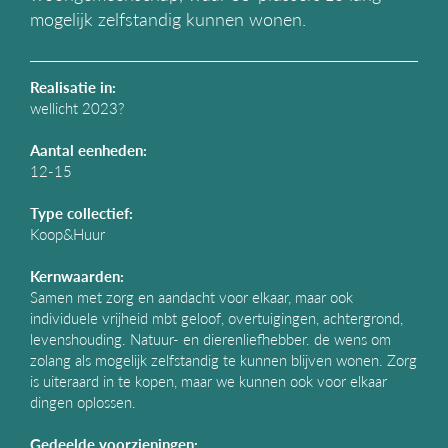
g
mogelijk zelfstandig kunnen wonen.
a
t
i
Realisatie in:
e
wellicht 2023?
Aantal eenheden:
12-15
Type collectief:
Koop&Huur
Kernwaarden:
Samen met zorg en aandacht voor elkaar, maar ook
individuele vrijheid mbt geloof, overtuigingen, achtergrond,
levenshouding. Natuur- en dierenliefhebber. de wens om
zolang als mogelijk zelfstandig te kunnen blijven wonen. Zorg
is uiteraard in te kopen, maar we kunnen ook voor elkaar
dingen oplossen.
Gedeelde voorzieningen: