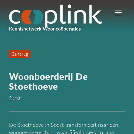
I
n
-
Kennisnetwerk Wooncoöperaties
/
u
i
t
Ga terug
s
c
h
Woonboerderij De
a
k
Stoethoeve
e
l
Soest
e
n
n
a
De Stoethoeve in Soest transformeert naar een
v
woongemeenschap, waar 55-plussers zo lang
i