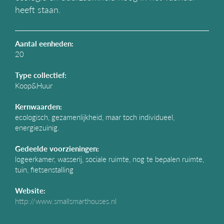
g
heeft staan.
a
t
i
Aantal eenheden:
e
20
Type collectief:
Koop&Huur
Kernwaarden:
ecologisch, gezamenlijkheid, maar toch individueel,
energiezuinig.
Gedeelde voorzieningen:
logeerkamer, wasserij, sociale ruimte, nog te bepalen ruimte,
tuin, fietsenstalling
Website:
http://www.smallsmarthouses.nl