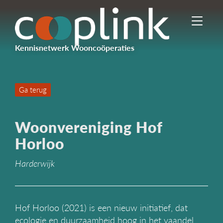
I
n
-
Kennisnetwerk Wooncoöperaties
/
u
i
t
Ga terug
s
c
h
Woonvereniging Hof
a
k
Horloo
e
l
Harderwijk
e
n
n
a
Hof Horloo (2021) is een nieuw initiatief, dat
v
ecologie en duurzaamheid hoog in het vaandel
i