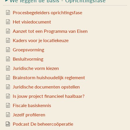
We leggen de basis - Oprichtingsfase
g
a
Procesbegeleiders oprichtingsfase
t
Het visiedocument
i
e
Aanzet tot een Programma van Eisen
Kaders voor je locatiekeuze
Groepsvorming
Besluitvorming
Juridische vorm kiezen
Brainstorm huishoudelijk reglement
Juridische documenten opstellen
Is jouw project financieel haalbaar?
Fiscale basiskennis
Jezelf profileren
Podcast De beheercoöperatie