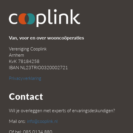
Van, voor en over wooncoöperaties
Vereniging Cooplink
Arnhem
KvK 78184258
IBAN NL23TRIO0320002721
Privacyverklaring
Contact
Wil je overleggen met experts of ervaringsdeskundigen?
Mail ons:
info@cooplink.nl
Of bel: 085 0134 880