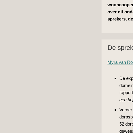
wooncoöpera
over dit on
sprekers, d
De sprek
Myra van Ro
De exp
domein
rapport
een be
Verder
dorpsb
52 dor
gewees