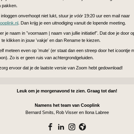
n pakken.
 inloggen onverhoopt niet lukt, stuur je
vóór
19:20 uur een mail naar
ooplink.nl
. Dan krijg je een uitnodiging vanuit de lopende meeting.
r je naam in "voornaam | naam van jullie initiatief". Dat doe je door o
 te klikken in jouw 'vakje' en dan Rename te kiezen.
elf meteen even op 'mute' (er staat dan een streep door het icoontje 
on). Zo is er geen ruis van achtergrondgeluiden.
 zorg ervoor dat je de laatste versie van Zoom hebt gedownload!
Leuk om je morgenavond te zien. Graag tot dan!
Namens het team van Cooplink
Bernard Smits, Rob Visser en Ilona Labree