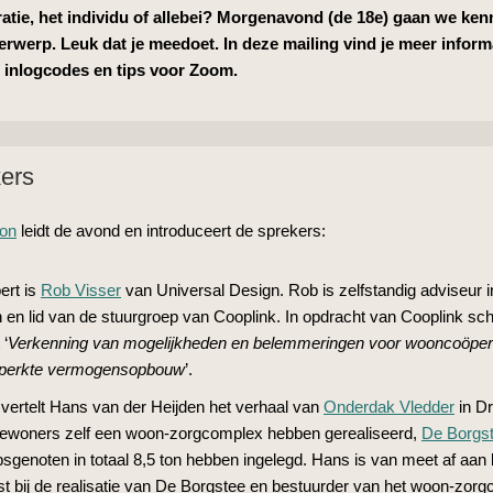
tie, het individu of allebei? Morgenavond (de 18e) gaan we ken
derwerp.
Leuk dat je meedoet. In deze mailing vind je meer info
rm
e inlogcodes en tips voor Zoom.
ers
on
leidt de avond en introduceert de sprekers:
ert is
Rob Visser
van Universal Design. Rob is zelfstandig adviseur i
 en lid van de stuurgroep van Cooplink. In opdracht van Cooplink sc
 ‘
Verkenning van mogelijkheden en belemmeringen voor wooncoöper
perkte vermogensopbouw
’.
 vertelt Hans van der Heijden het verhaal van
Onderdak Vledder
in Dr
ewoners zelf een woon-zorgcomplex hebben gerealiseerd,
De Borgs
psgenoten in totaal 8,5 ton hebben ingelegd. Hans is van meet af aan
t bij de realisatie van De Borgstee en bestuurder van het woon-zorg