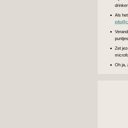
drinke
Als het
info@c
Verande
puntjes
Zet jez
microfo
Oh ja,