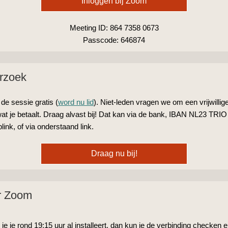
Inloggen bij Zoom
Meeting ID: 864 7358 0673
Passcode: 646874
rzoek
 de sessie gratis (
word nu lid
). Niet-leden vragen we om een vrijwillige
wat je betaalt. Draag alvast bij! Dat kan via de bank, IBAN NL23 TRI
link, of via onderstaand link.
Draag nu bij!
r Zoom
s je je rond 19:15 uur al installeert, dan kun je de verbinding checken 