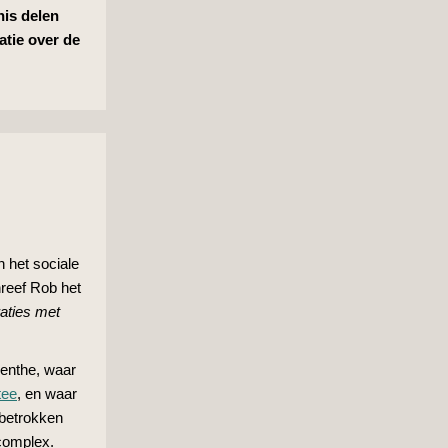
nis delen
atie over de
n het sociale
hreef Rob het
aties met
enthe, waar
tee
, en waar
 betrokken
complex.