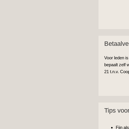
Betaalve
Voor leden is
bepaalt zelf 
21 t.n.v. Coop
Tips voo
Fijn al