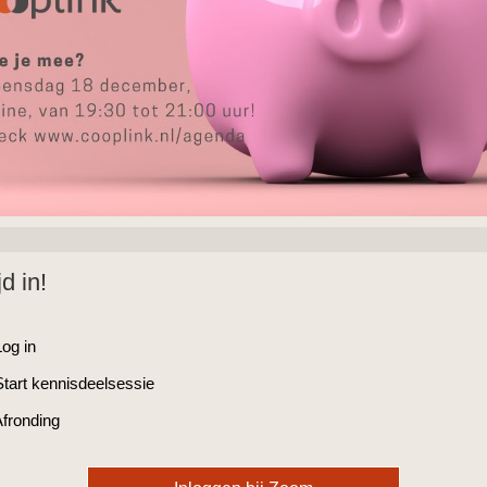
d in!
Log in
Start kennisdeelsessie
Afronding