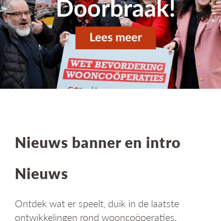
g
a
t
i
e
Nieuws banner en intro
Nieuws
Ontdek wat er speelt, duik in de laatste
ontwikkelingen rond wooncoöperaties.