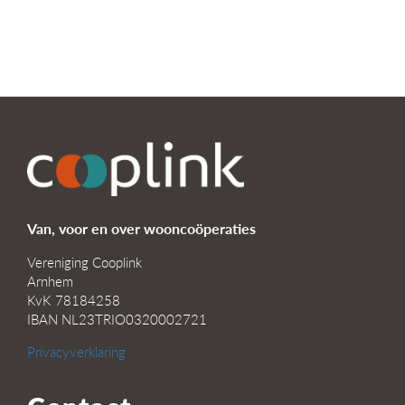
Van, voor en over wooncoöperaties
Vereniging Cooplink
Arnhem
KvK 78184258
IBAN NL23TRIO0320002721
Privacyverklaring