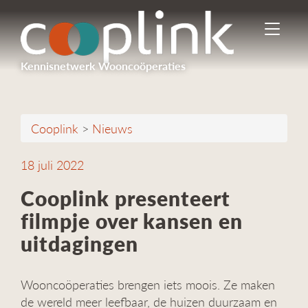
I
n
-
Kennisnetwerk Wooncoöperaties
/
u
i
t
Cooplink
>
Nieuws
s
c
h
18 juli 2022
a
k
Cooplink presenteert
e
filmpje over kansen en
l
e
uitdagingen
n
n
a
Wooncoöperaties brengen iets moois. Ze maken
v
de wereld meer leefbaar, de huizen duurzaam en
i