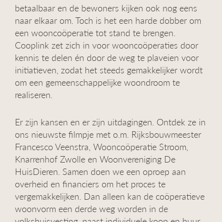
betaalbaar en de bewoners kijken ook nog eens
g
a
naar elkaar om. Toch is het een harde dobber om
t
een wooncoöperatie tot stand te brengen.
i
Cooplink zet zich in voor wooncoöperaties door
e
kennis te delen én door de weg te plaveien voor
initiatieven, zodat het steeds gemakkelijker wordt
om een gemeenschappelijke woondroom te
realiseren.
Er zijn kansen en er zijn uitdagingen. Ontdek ze in
ons nieuwste filmpje met o.m. Rijksbouwmeester
Francesco Veenstra, Wooncoöperatie Stroom,
Knarrenhof Zwolle en Woonvereniging De
HuisDieren. Samen doen we een oproep aan
overheid en financiers om het proces te
vergemakkelijken. Dan alleen kan de coöperatieve
woonvorm een derde weg worden in de
volkshuisvesting, naast individuele koop en huur.