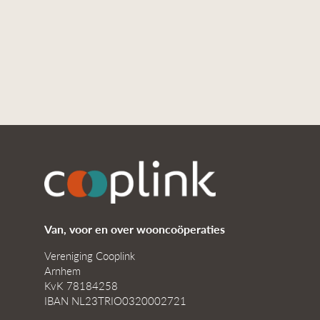
Van, voor en over wooncoöperaties
Vereniging Cooplink
Arnhem
KvK 78184258
IBAN NL23TRIO0320002721