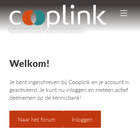
I
n
-
Kennisnetwerk Wooncoöperaties
/
u
i
t
s
Welkom!
c
h
a
Je bent ingeschreven bij Cooplink en je account is
k
geactiveerd. Je kunt nu inloggen en meteen actief
e
deelnemen op de kennisbank!
l
e
n
n
Naar het forum
Inloggen
a
v
i