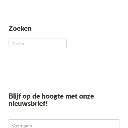
g
a
t
i
Zoeken
e
Blijf op de hoogte met onze
nieuwsbrief!