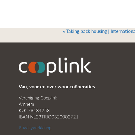
«
Taking back housing | Internatio
Van, voor en over wooncoöperaties
Vereniging Cooplink
Arnhem
KvK 78184258
IBAN NL23TRIO0320002721
Privacyverklaring