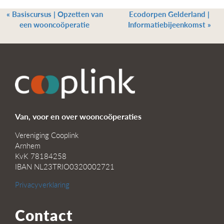
«
Basiscursus | Opzetten van
Ecodorpen Gelderland |
een wooncoöperatie
Informatiebijeenkomst
»
Van, voor en over wooncoöperaties
Vereniging Cooplink
Arnhem
KvK 78184258
IBAN NL23TRIO0320002721
Privacyverklaring
Contact