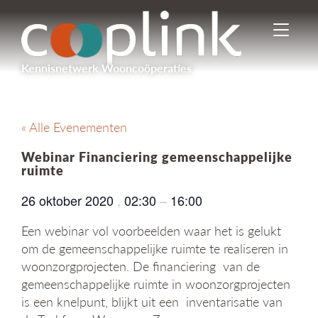
I
n
-
Kennisnetwerk Wooncoöperaties
/
u
i
t
« Alle Evenementen
s
c
Webinar Financiering gemeenschappelijke
h
ruimte
a
k
26 oktober 2020
,
02:30
–
16:00
e
l
Een webinar vol voorbeelden waar het is gelukt
e
om de gemeenschappelijke ruimte te realiseren in
n
woonzorgprojecten. De financiering van de
n
gemeenschappelijke ruimte in woonzorgprojecten
a
v
is een knelpunt, blijkt uit een inventarisatie van
i