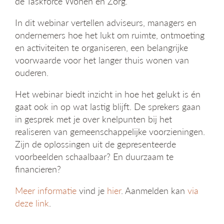
de Taskforce Wonen en Zorg.
g
a
In dit webinar vertellen adviseurs, managers en
t
ondernemers hoe het lukt om ruimte, ontmoeting
i
en activiteiten te organiseren, een belangrijke
e
voorwaarde voor het langer thuis wonen van
ouderen.
Het webinar biedt inzicht in hoe het gelukt is én
gaat ook in op wat lastig blijft. De sprekers gaan
in gesprek met je over knelpunten bij het
realiseren van gemeenschappelijke voorzieningen.
Zijn de oplossingen uit de gepresenteerde
voorbeelden schaalbaar? En duurzaam te
financieren?
Meer informatie
vind je
hier
. Aanmelden kan
via
deze link
.