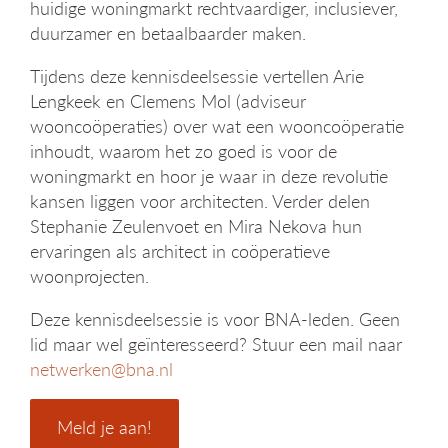
huidige woningmarkt rechtvaardiger, inclusiever,
g
duurzamer en betaalbaarder maken.
a
t
Tijdens deze kennisdeelsessie vertellen Arie
i
e
Lengkeek en Clemens Mol (adviseur
wooncoöperaties) over wat een wooncoöperatie
inhoudt, waarom het zo goed is voor de
woningmarkt en hoor je waar in deze revolutie
kansen liggen voor architecten. Verder delen
Stephanie Zeulenvoet en Mira Nekova hun
ervaringen als architect in coöperatieve
woonprojecten.
Deze kennisdeelsessie is voor BNA-leden. Geen
lid maar wel geïnteresseerd? Stuur een mail naar
netwerken@bna.nl
Meld je aan!