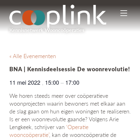
I
n
-
Kennisnetwerk Wooncoöperaties
/
u
i
t
« Alle Evenementen
s
c
BNA | Kennisdeelsessie De woonrevolutie!
h
a
11 mei 2022
,
15:00
–
17:00
k
e
We horen steeds meer over coöperatieve
l
woonprojecten waarin bewoners met elkaar aan
e
de slag gaan om hun eigen woningen te realiseren.
n
n
Is er een woonrevolutie gaande? Volgens Arie
a
Lengkeek, schrijver van
‘Operatie
v
wooncoöperatie’
, kan de wooncoöperatie de
i