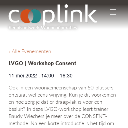
I
n
-
Kennisnetwerk Wooncoöperaties
/
u
i
t
« Alle Evenementen
s
c
LVGO | Workshop Consent
h
a
11 mei 2022
,
14:00
–
16:30
k
e
Ook in een woongemeenschap van 50-plussers
l
ontstaat wel eens wrijving. Kun je dit voorkomen
e
en hoe zorg je dat er draagvlak is voor een
n
n
besluit? In deze LVGO-workshop leert trainer
a
Baudy Wiechers je meer over de CONSENT-
v
methode. Na een korte introductie is het tijd om
i