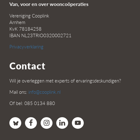
Van, voor en over wooncoöperaties
Vereniging Cooplink
Arnhem
KvK 78184258
IBAN NL23TRIO0320002721
Privacyverklaring
Contact
Wil je overleggen met experts of ervaringsdeskundigen?
Mail ons:
info@cooplink.nl
Of bel: 085 0134 880