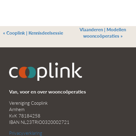
Vlaanderen | Modellen
«
Cooplink | Kennisdeelsessie
wooncoöperaties
»
Van, voor en over wooncoöperaties
Vereniging Cooplink
Arnhem
KvK 78184258
IBAN NL23TRIO0320002721
Privacyverklaring