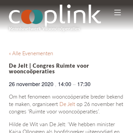
I
n
-
Kennisnetwerk Wooncoöperaties
/
u
i
t
« Alle Evenementen
s
c
De Jelt | Congres Ruimte voor
h
wooncoöperaties
a
k
26 november 2020
,
14:00
–
17:30
e
l
Om het fenomeen wooncoöperatie breder bekend
e
te maken, organiseert
De Jelt
op 26 november het
n
congres ‘Ruimte voor wooncoöperaties’.
n
a
Hilde de Wit van De Jelt: ‘We hebben minister
v
Kajsa Ollongren als hoofdspreker uitgenodigd en
i