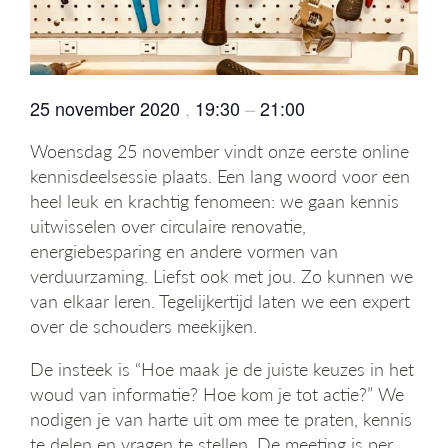
g
a
t
i
e
25 november 2020
,
19:30
–
21:00
Woensdag 25 november vindt onze eerste online
kennisdeelsessie plaats. Een lang woord voor een
heel leuk en krachtig fenomeen: we gaan kennis
uitwisselen over circulaire renovatie,
energiebesparing en andere vormen van
verduurzaming. Liefst ook met jou. Zo kunnen we
van elkaar leren. Tegelijkertijd laten we een expert
over de schouders meekijken.
De insteek is “Hoe maak je de juiste keuzes in het
woud van informatie? Hoe kom je tot actie?” We
nodigen je van harte uit om mee te praten, kennis
te delen en vragen te stellen. De meeting is per