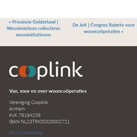
«
Provincie Gelderland |
De Jelt | Congres Ruimte voor
Woontelefoon collectieve
wooncoöperaties
»
wooninitiatieven
Van, voor en over wooncoöperaties
Vereniging Cooplink
Arnhem
KvK 78184258
IBAN NL23TRIO0320002721
Privacyverklaring