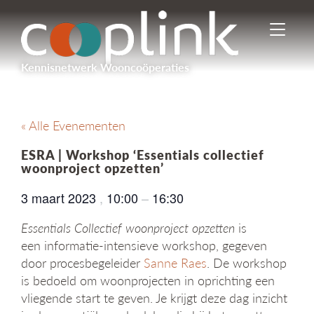
I
n
-
Kennisnetwerk Wooncoöperaties
/
u
i
t
« Alle Evenementen
s
c
ESRA | Workshop ‘Essentials collectief
h
woonproject opzetten’
a
k
3 maart 2023
,
10:00
–
16:30
e
l
Essentials Collectief woonproject opzetten
is
e
een informatie-intensieve workshop, gegeven
n
door procesbegeleider
Sanne Raes
. De workshop
n
is bedoeld om woonprojecten in oprichting een
a
v
vliegende start te geven. Je krijgt deze dag inzicht
i