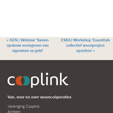
«
GEN | Webinar ‘Samen
ESRA | Workshop ‘Essentials
opnieuw vormgeven van
collectief woonproject
eigendom en geld’
opzetten’
»
Van, voor en over wooncoöperaties
Vereniging Cooplink
Arnhem