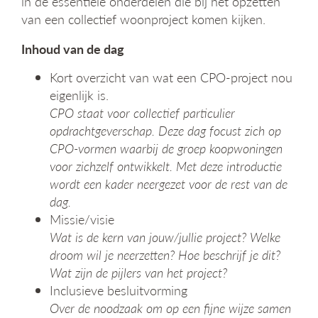
in de essentiële onderdelen die bij het opzetten
g
van een collectief woonproject komen kijken.
a
t
Inhoud van de dag
i
e
Kort overzicht van wat een CPO-project nou
eigenlijk is.
CPO staat voor collectief particulier
opdrachtgeverschap. Deze dag focust zich op
CPO-vormen waarbij de groep koopwoningen
voor zichzelf ontwikkelt. Met deze introductie
wordt een kader neergezet voor de rest van de
dag.
Missie/visie
Wat is de kern van jouw/jullie project? Welke
droom wil je neerzetten? Hoe beschrijf je dit?
Wat zijn de pijlers van het project?
Inclusieve besluitvorming
Over de noodzaak om op een fijne wijze samen