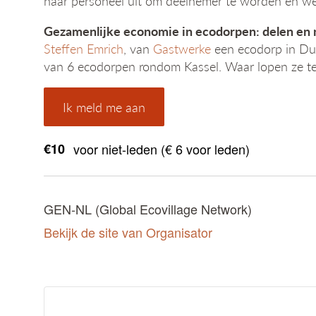
haar personeel uit om deelnemer te worden en werk
Gezamenlijke economie in ecodorpen: delen en
Steffen Emrich
, van
Gastwerke
een ecodorp in Dui
van 6 ecodorpen rondom Kassel. Waar lopen ze t
Ik meld me aan
€10
voor niet-leden (€ 6 voor leden)
GEN-NL (Global Ecovillage Network)
Bekijk de site van Organisator