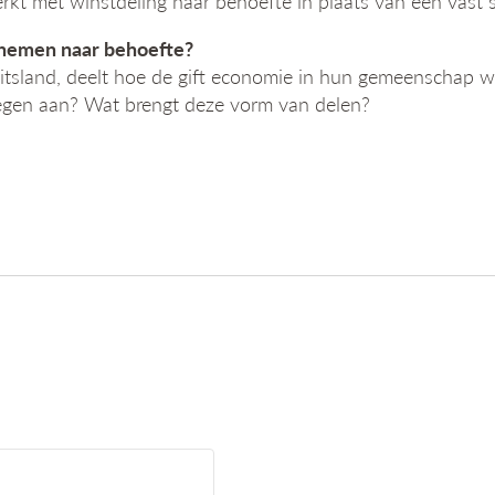
t met winstdeling naar behoefte in plaats van een vast sa
 nemen naar behoefte?
tsland, deelt hoe de gift economie in hun gemeenschap we
egen aan? Wat brengt deze vorm van delen?