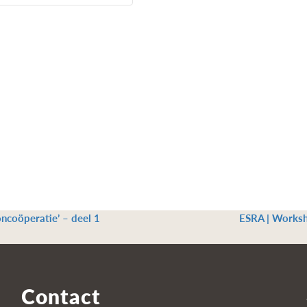
ncoöperatie’ – deel 1
ESRA | Worksho
Contact