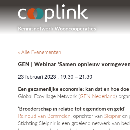
Kennisnetwerk Wooncoöperaties
« Alle Evenementen
GEN | Webinar ‘Samen opnieuw vormgeven
23 februari 2023
,
19:30
–
21:30
Een gezamenlijke economie: kan dat en hoe doe 
Global Ecovillage Network (
GEN Nederland
) orga
‘Broederschap in relatie tot eigendom en geld
‘
Reinoud van Bemmelen
, oprichter van
Sleipnir
en 
Stichting Sleipnir is een groeiend netwerk van be