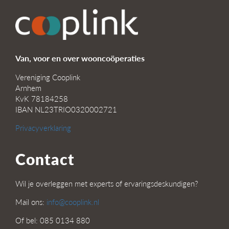
Van, voor en over wooncoöperaties
Vereniging Cooplink
Arnhem
KvK 78184258
IBAN NL23TRIO0320002721
Privacyverklaring
Contact
Wil je overleggen met experts of ervaringsdeskundigen?
Mail ons:
info@cooplink.nl
Of bel: 085 0134 880