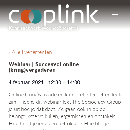
I
n
-
Kennisnetwerk Wooncoöperaties
/
u
i
t
« Alle Evenementen
s
c
Webinar | Succesvol online
h
(kring)vergaderen
a
k
4 februari 2021
,
12:30
–
14:00
e
l
Online (kring)vergaderen kan heel effectief en leuk
e
zijn. Tijdens dit webinar legt The Sociocracy Group
n
je uit hoe je dat doet. Ze gaan ook in op de
n
belangrijkste valkuilen, ergernissen en obstakels.
a
v
Hoe houd je iedereen betrokken? Hoe blijf je
i