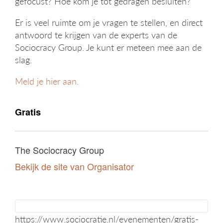
gefocust? Hoe kom je tot gedragen besluiten?
g
a
Er is veel ruimte om je vragen te stellen, en direct
t
antwoord te krijgen van de experts van de
i
Sociocracy Group. Je kunt er meteen mee aan de
e
slag.
Meld je hier aan.
Gratis
The Sociocracy Group
Bekijk de site van Organisator
https://www.sociocratie.nl/evenementen/gratis-