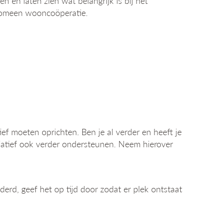
en laten zien wat belangrijk is bij het
enomeen wooncoöperatie.
ief moeten oprichten. Ben je al verder en heeft je
iatief ook verder ondersteunen. Neem hierover
inderd, geef het op tijd door zodat er plek ontstaat