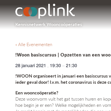
Kennisnetwerk Wooncoöperaties
« Alle Evenementen
!Woon basiscursus | Opzetten van een wo
28 januari 2021
,
19:30
–
21:30
!WOON organiseert in januari een basiscursus 
ieder geval door! I.v.m. het coronavirus is dez
Een wooncoöperatie?
Deze woonvorm vult het gat tussen huren en kopen
hoe begin je er een? Welke mogelijkheden en vor