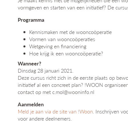
Je maakt kennis met de mogelijkheden die een woo
vormgeven en starten van een initiatief? De cur
Programma
Kennismaken met de wooncoöperatie
Vormen van wooncoöperaties
Wetgeving en financiering
Hoe krijg ik een wooncoöperatie?
Wanneer?
Dinsdag 28 januari 2021.
Deze cursus richt zich in de eerste plaats op bewo
initiatief al een concreet plan? !WOON organisee
contact op met c.mol@wooninfo.nl
Aanmelden
Meld je aan via de site van !Woon
. Inschrijven vo
voor andere deelnemers.