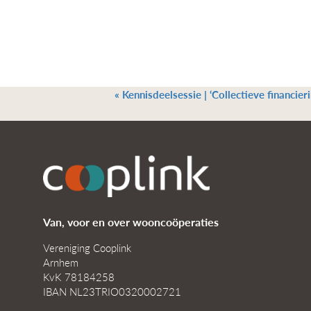
«
Kennisdeelsessie | ‘Collectieve financieri
Van, voor en over wooncoöperaties
Vereniging Cooplink
Arnhem
KvK 78184258
IBAN NL23TRIO0320002721