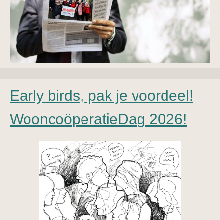
Early birds, pak je voordeel!
WooncoöperatieDag 2026!