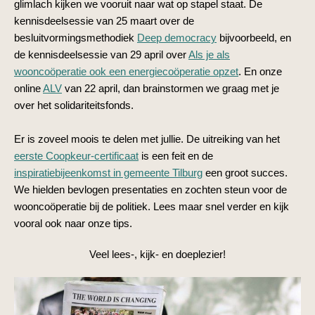
glimlach kijken we vooruit naar wat op stapel staat. De
kennisdeelsessie van 25 maart over de
besluitvormingsmethodiek
Deep democracy
bijvoorbeeld, en
de kennisdeelsessie van 29 april over
Als je als
wooncoöperatie ook een energiecoöperatie opzet
. En onze
online
ALV
van 22 april, dan brainstormen we graag met je
over het solidariteitsfonds.
Er is zoveel moois te delen met jullie. De uitreiking van het
eerste Coopkeur-certificaat
is een feit en de
inspiratiebijeenkomst in gemeente Tilburg
een groot succes.
We hielden bevlogen presentaties en zochten steun voor de
wooncoöperatie bij de politiek. Lees maar snel verder en kijk
vooral ook naar onze tips.
Veel lees-, kijk- en doeplezier!