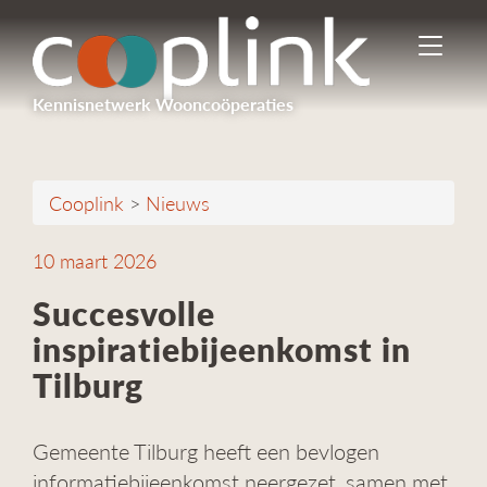
I
n
-
Kennisnetwerk Wooncoöperaties
/
u
i
t
Cooplink
>
Nieuws
s
c
h
10 maart 2026
a
k
Succesvolle
e
inspiratiebijeenkomst in
l
e
Tilburg
n
n
a
Gemeente Tilburg heeft een bevlogen
v
informatiebijeenkomst neergezet, samen met
i