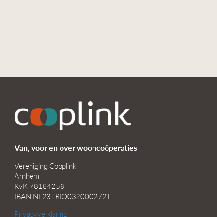
Van, voor en over wooncoöperaties
Vereniging Cooplink
Arnhem
KvK 78184258
IBAN NL23TRIO0320002721
Privacyverklaring