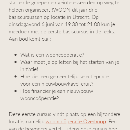
startende groepen en geïnteresseerden op weg te
g
helpen organiseert !WOON dit jaar drie
a
basiscursussen op locatie in Utrecht. Op
t
i
dinsdagavond 6 juni van 19:30 tot 21:00 kun je
e
meedoen met de eerste basiscursus in de reeks.
Aan bod komt o.a.:
Wat is een wooncoöperatie?
Waar moet je op letten bij het starten van je
initiatief
Hoe ziet een gemeentelijk selectieproces
voor een nieuwbouwkavel eruit?
Hoe financier je een nieuwbouw
wooncoöperatie?
Deze eerste cursus vindt plaats op een bijzondere
locatie, namelijk
wooncoöperatie Overhoop
. Een
van de bewoners vertelt tijdens deze cursus hoe