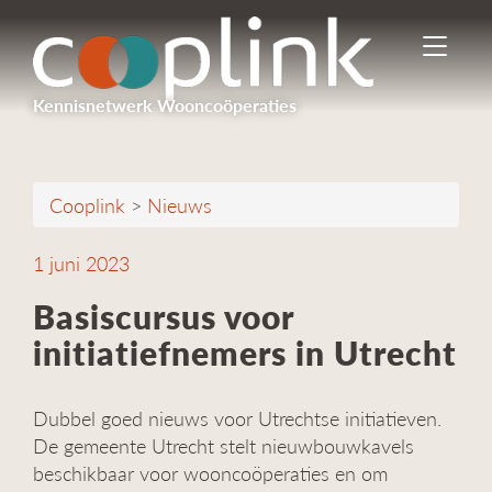
I
n
-
Kennisnetwerk Wooncoöperaties
/
u
i
t
Cooplink
>
Nieuws
s
c
h
1 juni 2023
a
k
Basiscursus voor
e
initiatiefnemers in Utrecht
l
e
n
Dubbel goed nieuws voor Utrechtse initiatieven.
n
a
De gemeente Utrecht stelt nieuwbouwkavels
v
beschikbaar voor wooncoöperaties en om
i