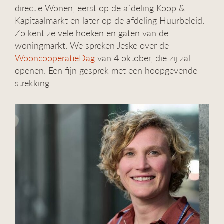
directie Wonen, eerst op de afdeling Koop &
g
a
Kapitaalmarkt en later op de afdeling Huurbeleid.
t
Zo kent ze vele hoeken en gaten van de
i
woningmarkt. We spreken Jeske over de
e
WooncoöperatieDag
van 4 oktober, die zij zal
openen. Een fijn gesprek met een hoopgevende
strekking.