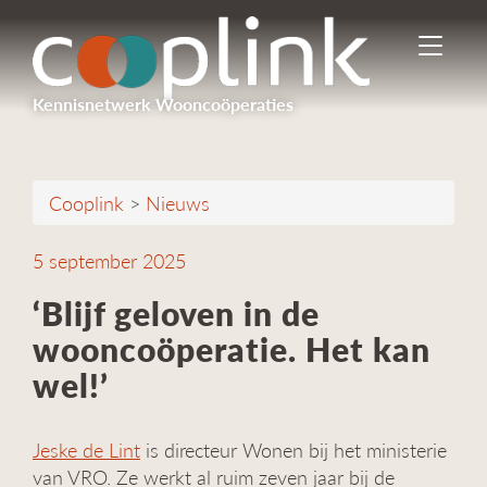
I
n
-
Kennisnetwerk Wooncoöperaties
/
u
i
t
Cooplink
>
Nieuws
s
c
h
5 september 2025
a
k
‘Blijf geloven in de
e
wooncoöperatie. Het kan
l
e
wel!’
n
n
a
Jeske de Lint
is directeur Wonen bij het ministerie
v
van VRO. Ze werkt al ruim zeven jaar bij de
i