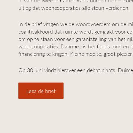
in van de Tweede Kamer. We stuurden hen – ieder
uitleg dat wooncoöperaties alle steun verdienen.
In de brief vragen we de woordvoerders om de mini
coalitieakkoord dat ruimte wordt gemaakt voor c
om op te staan voor een garantstelling van het ri
wooncoöperaties. Daarmee is het fonds rond en is
financiering te krijgen. Kleine moeite, groot plezier
Op 30 juni vindt hierover een debat plaats. Duime
Lees de brief