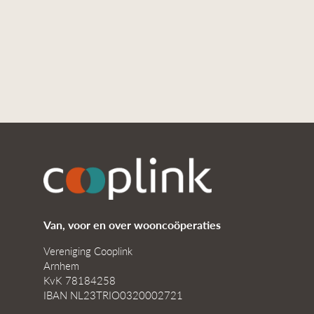
Van, voor en over wooncoöperaties
Vereniging Cooplink
Arnhem
KvK 78184258
IBAN NL23TRIO0320002721