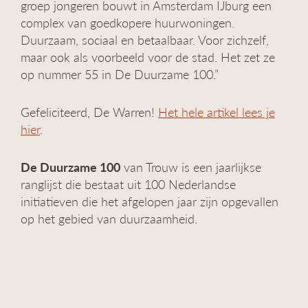
groep jongeren bouwt in Amsterdam IJburg een
g
complex van goedkopere huurwoningen.
a
Duurzaam, sociaal en betaalbaar. Voor zichzelf,
t
i
maar ook als voorbeeld voor de stad. Het zet ze
e
op nummer 55 in De Duurzame 100.”
Gefeliciteerd, De Warren!
Het hele artikel lees je
hier
.
De Duurzame 100
van Trouw is een jaarlijkse
ranglijst die bestaat uit 100 Nederlandse
initiatieven die het afgelopen jaar zijn opgevallen
op het gebied van duurzaamheid.