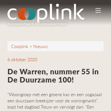
I
n
-
Kennisnetwerk Wooncoöperaties
/
u
i
t
Cooplink
>
Nieuws
s
c
h
6 oktober 2020
a
k
De Warren, nummer 55 in
e
De Duurzame 100!
l
e
n
“Woongroep met een groene kas en een yogazaal:
n
a
een duurzaam breekijzer voor de woningmarkt”,
v
kopt het dagblad Trouw en vervolgt dan: “Een
i