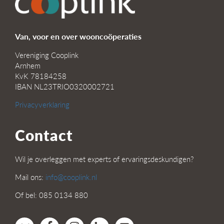
Van, voor en over wooncoöperaties
Vereniging Cooplink
Arnhem
KvK 78184258
IBAN NL23TRIO0320002721
Privacyverklaring
Contact
Wil je overleggen met experts of ervaringsdeskundigen?
Mail ons:
info@cooplink.nl
Of bel: 085 0134 880