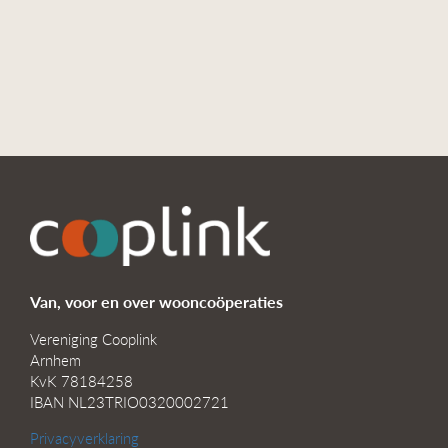
Van, voor en over wooncoöperaties
Vereniging Cooplink
Arnhem
KvK 78184258
IBAN NL23TRIO0320002721
Privacyverklaring