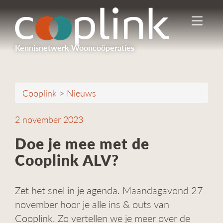
I
n
-
Kennisnetwerk Wooncoöperaties
/
u
i
t
Cooplink
>
Nieuws
s
c
h
2 november 2023
a
k
Doe je mee met de
e
Cooplink ALV?
l
e
n
Zet het snel in je agenda. Maandagavond 27
n
a
november hoor je alle ins & outs van
v
Cooplink. Zo vertellen we je meer over de
i