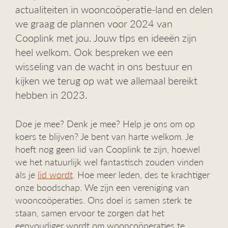
actualiteiten in wooncoöperatie-land en delen
g
a
we graag de plannen voor 2024 van
t
Cooplink met jou. Jouw tips en ideeën zijn
i
heel welkom. Ook bespreken we een
e
wisseling van de wacht in ons bestuur en
kijken we terug op wat we allemaal bereikt
hebben in 2023.
Doe je mee? Denk je mee? Help je ons om op
koers te blijven? Je bent van harte welkom. Je
hoeft nog geen lid van Cooplink te zijn, hoewel
we het natuurlijk wel fantastisch zouden vinden
als je
lid wordt
. Hoe meer leden, des te krachtiger
onze boodschap. We zijn een vereniging van
wooncoöperaties. Ons doel is samen sterk te
staan, samen ervoor te zorgen dat het
eenvoudiger wordt om wooncoöperaties te