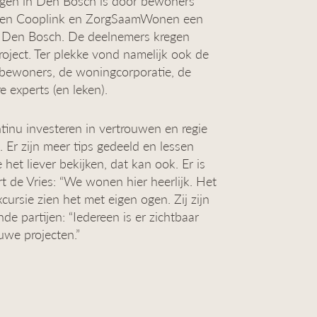
ngen in Den Bosch is door bewoners
erden Cooplink en ZorgSaamWonen een
in Den Bosch. De deelnemers kregen
project. Ter plekke vond namelijk ook de
de bewoners, de woningcorporatie, de
 experts (en leken).
tinu investeren in vertrouwen en regie
. Er zijn meer tips gedeeld en lessen
e het liever bekijken, dat kan ook. Er is
de Vries: “We wonen hier heerlijk. Het
ursie zien het met eigen ogen. Zij zijn
 partijen: “Iedereen is er zichtbaar
uwe projecten.”