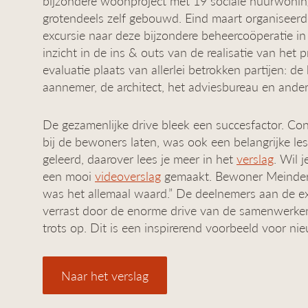
bijzondere woonproject met 19 sociale huurwoni
grotendeels zelf gebouwd. Eind maart organise
excursie naar deze bijzondere beheercoöperatie 
inzicht in de ins & outs van de realisatie van het 
evaluatie plaats van allerlei betrokken partijen: 
aannemer, de architect, het adviesbureau en andere
De gezamenlijke drive bleek een succesfactor. Con
bij de bewoners laten, was ook een belangrijke les
geleerd, daarover lees je meer in het
verslag
. Wil j
een mooi
videoverslag
gemaakt. Bewoner Meindert 
was het allemaal waard.” De deelnemers aan de exc
verrast door de enorme drive van de samenwerkende
trots op. Dit is een inspirerend voorbeeld voor nie
Naar het verslag