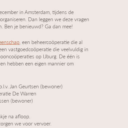
ecember in Amsterdam, tijdens de
rganiseren. Dan leggen we deze vragen
. Ben je benieuwd? Ga dan mee!
eenschap
, een beheercoöperatie die al
 een vastgoedcoöperatie die veelvuldig in
 wooncoöperaties op IJburg. De één is
tieven hebben een eigen mannier om
l.v. Jan Geurtsen (bewoner)
eratie De Warren
assen (bewoner)
kje na afloop.
zorgen we voor vervoer.