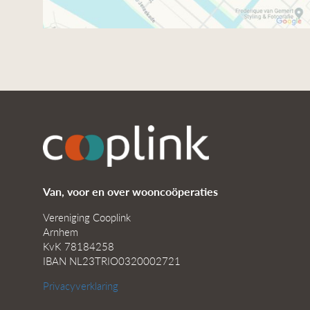
Van, voor en over wooncoöperaties
Vereniging Cooplink
Arnhem
KvK 78184258
IBAN NL23TRIO0320002721
Privacyverklaring