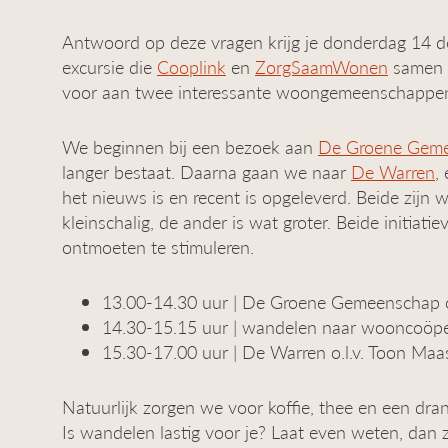
Antwoord op deze vragen krijg je donderdag 14 d
excursie die
Cooplink
en
ZorgSaamWonen
samen o
voor aan twee interessante woongemeenschappen
We beginnen bij een bezoek aan
De Groene Gem
langer bestaat. Daarna gaan we naar
De Warren
,
het nieuws is en recent is opgeleverd. Beide zijn
kleinschalig, de ander is wat groter. Beide initia
ontmoeten te stimuleren.
13.00-14.30 uur | De Groene Gemeenschap o.
14.30-15.15 uur | wandelen naar wooncoöp
15.30-17.00 uur | De Warren o.l.v. Toon Ma
Natuurlijk zorgen we voor koffie, thee en een dran
Is wandelen lastig voor je? Laat even weten, dan 