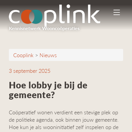
I
n
-
Kennisnetwerk Wooncoöperaties
/
u
i
t
Cooplink
>
Nieuws
s
c
h
3 september 2025
a
k
Hoe lobby je bij de
e
gemeente?
l
e
n
Coöperatief wonen verdient een stevige plek op
n
a
de politieke agenda, ook binnen jouw gemeente.
v
Hoe kun je als wooninitiatief zelf inspelen op de
i