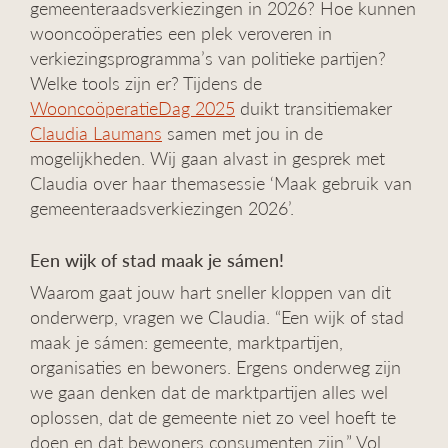
gemeenteraadsverkiezingen in 2026? Hoe kunnen
g
wooncoöperaties een plek veroveren in
a
verkiezingsprogramma’s van politieke partijen?
t
i
Welke tools zijn er? Tijdens de
e
WooncoöperatieDag 2025
duikt transitiemaker
Claudia Laumans
samen met jou in de
mogelijkheden. Wij gaan alvast in gesprek met
Claudia over haar themasessie ‘Maak gebruik van
gemeenteraadsverkiezingen 2026’.
Een wijk of stad maak je sámen!
Waarom gaat jouw hart sneller kloppen van dit
onderwerp, vragen we Claudia. “Een wijk of stad
maak je sámen: gemeente, marktpartijen,
organisaties en bewoners. Ergens onderweg zijn
we gaan denken dat de marktpartijen alles wel
oplossen, dat de gemeente niet zo veel hoeft te
doen en dat bewoners consumenten zijn.” Vol