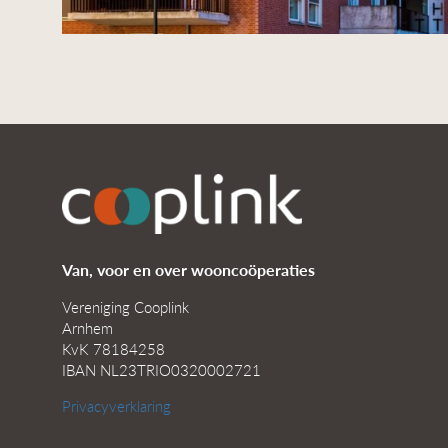
Van, voor en over wooncoöperaties
Vereniging Cooplink
Arnhem
KvK 78184258
IBAN NL23TRIO0320002721
Privacyverklaring