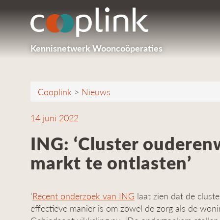
Kennisnetwerk Wooncoöperaties
Cooplink
>
Nieuws
14 juni 2022
ING: ‘Cluster oudere
markt te ontlasten’
‘
Recent onderzoek van ING
laat zien dat de clus
effectieve manier is om zowel de zorg als de wonin