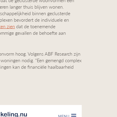
n dat de geclusterde woonvormen een
ren langer thuis blijven wonen.
chappelijkheid binnen geclusterde
lexen bevordert de individuele en
ten zien
dat de toenemende
ommige gevallen de behoefte aan
onvorm hoog. Volgens ABF Research zijn
te woningen nodig. “Een gemengd complex
ingen kan de financiële haalbaarheid