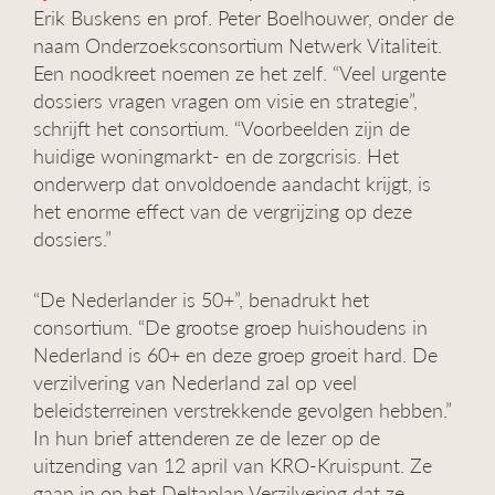
Erik Buskens en prof. Peter Boelhouwer, onder de
g
a
naam Onderzoeksconsortium Netwerk Vitaliteit.
t
Een noodkreet noemen ze het zelf. “Veel urgente
i
dossiers vragen vragen om visie en strategie”,
e
schrijft het consortium. “Voorbeelden zijn de
huidige woningmarkt- en de zorgcrisis. Het
onderwerp dat onvoldoende aandacht krijgt, is
het enorme effect van de vergrijzing op deze
dossiers.”
“De Nederlander is 50+”, benadrukt het
consortium. “De grootse groep huishoudens in
Nederland is 60+ en deze groep groeit hard. De
verzilvering van Nederland zal op veel
beleidsterreinen verstrekkende gevolgen hebben.”
In hun brief attenderen ze de lezer op de
uitzending van 12 april van KRO-Kruispunt. Ze
gaan in op het Deltaplan Verzilvering dat ze