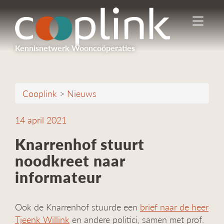
I
n
-
Kennisnetwerk Wooncoöperaties
/
u
i
t
Cooplink
>
Nieuws
s
c
h
14 april 2021
a
k
Knarrenhof stuurt
e
noodkreet naar
l
e
informateur
n
n
a
Ook de Knarrenhof stuurde een
brief naar de heer
v
Tjeenk Willink
en andere politici, samen met prof.
i