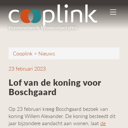
I
n
-
Kennisnetwerk Wooncoöperaties
/
u
i
t
Cooplink
>
Nieuws
s
c
h
23 februari 2023
a
k
Lof van de koning voor
e
Boschgaard
l
e
n
Op 23 februari kreeg Boschgaard bezoek van
n
a
koning Willem Alexander. De koning besteedt dit
v
jaar bijzondere aandacht aan wonen, laat
de
i