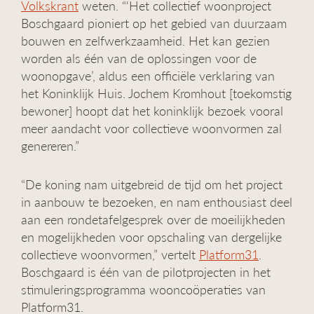
Volkskrant
weten. “‘Het collectief woonproject
g
Boschgaard pioniert op het gebied van duurzaam
a
bouwen en zelfwerkzaamheid. Het kan gezien
t
i
worden als één van de oplossingen voor de
e
woonopgave’, aldus een officiële verklaring van
het Koninklijk Huis. Jochem Kromhout [toekomstig
bewoner] hoopt dat het koninklijk bezoek vooral
meer aandacht voor collectieve woonvormen zal
genereren.”
“De koning nam uitgebreid de tijd om het project
in aanbouw te bezoeken, en nam enthousiast deel
aan een rondetafelgesprek over de moeilijkheden
en mogelijkheden voor opschaling van dergelijke
collectieve woonvormen,” vertelt
Platform31
.
Boschgaard is één van de pilotprojecten in het
stimuleringsprogramma wooncoöperaties van
Platform31.