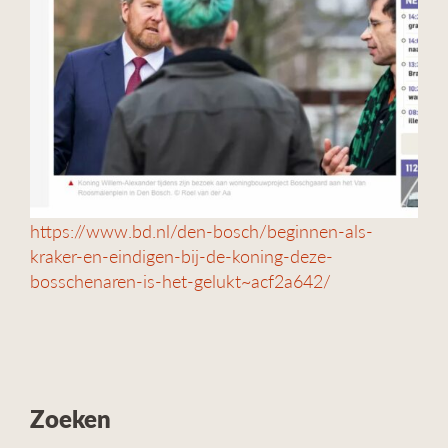
https://www.bd.nl/den-bosch/beginnen-als-
kraker-en-eindigen-bij-de-koning-deze-
bosschenaren-is-het-gelukt~acf2a642/
Zoeken