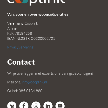
Van, voor en over wooncoöperaties
Vereniging Cooplink
Arnhem
KvK 78184258
IBAN NL23TRIO0320002721
Privacyverklaring
Contact
Wil je overleggen met experts of ervaringsdeskundigen?
Mail ons:
info@cooplink.nl
Of bel: 085 0134 880