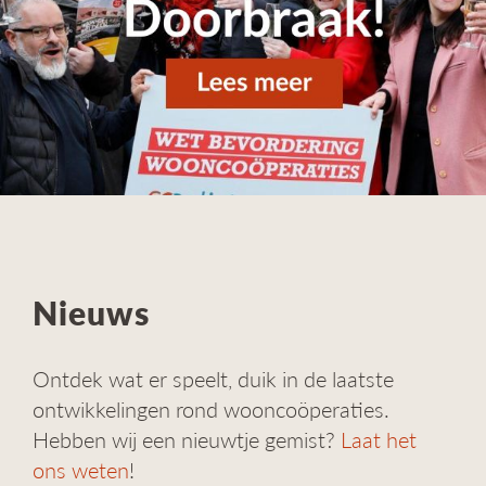
g
a
t
i
e
Nieuws
Ontdek wat er speelt, duik in de laatste
ontwikkelingen rond wooncoöperaties.
Hebben wij een nieuwtje gemist?
Laat het
ons weten
!