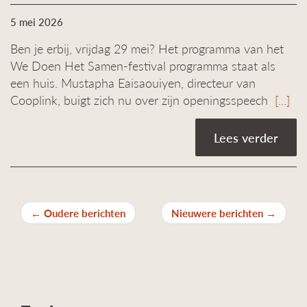
5 mei 2026
Ben je erbij, vrijdag 29 mei? Het programma van het
We Doen Het Samen-festival programma staat als
een huis. Mustapha Eaisaouiyen, directeur van
Cooplink, buigt zich nu over zijn openingsspeech
[...]
Lees verder
Berichten
←
Oudere berichten
Nieuwere berichten
→
navigatie