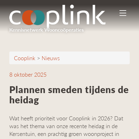
I
n
-
Kennisnetwerk Wooncoöperaties
/
u
i
t
Cooplink
>
Nieuws
s
c
h
8 oktober 2025
a
k
Plannen smeden tijdens de
e
heidag
l
e
n
Wat heeft prioriteit voor Cooplink in 2026? Dat
n
a
was het thema van onze recente heidag in de
v
Kersentuin, een prachtig groen woonproject in
i