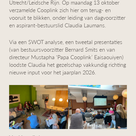
Utrecht/Leidsche Rijn. Op maandag 13 oktober
g
verzamelde Cooplink zich hier om terug- en
a
vooruit te blikken, onder leiding van dagvoorzitter
t
i
en aspirant-bestuurslid Claudia Laumans.
e
Via een SWOT analyse, een tweetal presentaties
(van bestuursvoorzitter Bernard Smits en van
directeur Mustapha ‘Papa Cooplink’ Eaisaouiyen)
loodste Claudia het gezelschap vakkundig richting
nieuwe input voor het jaarplan 2026.