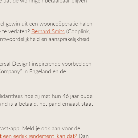
e dat de woningen betaalbaar blijven
el gewin uit een wooncoöperatie halen,
e te verlaten?
Bernard Smits
(Cooplink,
ntwoordelijkheid en aansprakelijkheid
rsal Design) inspirerende voorbeelden
 Company” in Engeland en de
darithuis hoe zij met hun 46 jaar oude
nd is afbetaald, het pand ernaast staat
dcast-app. Meld je ook aan voor de
t een eerlijk rendement, kan dat?
Dan