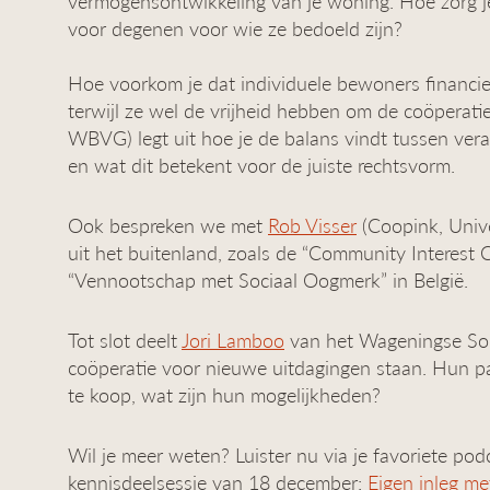
vermogensontwikkeling van je woning. Hoe zorg j
voor degenen voor wie ze bedoeld zijn?
Hoe voorkom je dat individuele bewoners financie
terwijl ze wel de vrijheid hebben om de coöperati
WBVG) legt uit hoe je de balans vindt tussen vera
en wat dit betekent voor de juiste rechtsvorm.
Ook bespreken we met
Rob Visser
(Coopink, Unive
uit het buitenland, zoals de “Community Interest
“Vennootschap met Sociaal Oogmerk” in België.
Tot slot deelt
Jori Lamboo
van het Wageningse Soli
coöperatie voor nieuwe uitdagingen staan. Hun pa
te koop, wat zijn hun mogelijkheden?
Wil je meer weten? Luister nu via je favoriete po
kennisdeelsessie van 18 december:
Eigen inleg me