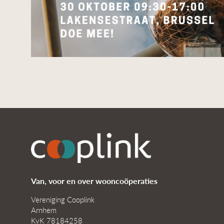
Van, voor en over wooncoöperaties
Vereniging Cooplink
Arnhem
KvK 78184258