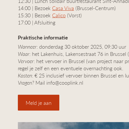
12:30 | Lunch solidair buurtrestaurant Sint-Annad
14:00 | Bezoek
Casa Viva
(Brussel-Centrum)
15:30 | Bezoek
Calico
(Vorst)
17:00 | Afsluiting
Praktische informatie
Wanneer
: donderdag 30 oktober 2025, 09:30 uur
Waar
: het Lakenhuis, Lakensestraat 76 in Brussel 
Vervoer
: het vervoer in Brussel (van project naar pr
regel je zelf en een eventuele overnachting ook.
Kosten
: € 25 inclusief vervoer binnen Brussel en l
Vragen?
Mail info@cooplink.nl
Meld je aan