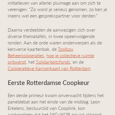
initiatieven van allerlei pluimage aan om zich te
verenigen. “Zo word je serieus genomen, zo ben je
ineens wel een gesprekspartner voor derden.”
Daarna verdeelden de aanwezigen zich over
diverse thematafels, in twee opeenvolgende
ronden. Aan de orde waren onderwerpen als de
kersverse kaartenbak, de
Toolbox
Beheercoöperatie
s
,
hoe je collectieve ruimte
ontwerpt
, het
Solidariteitsfonds
, en de
Coöperatieve Kansenkaart van Rotterdam
.
Eerste Rotterdamse Coopkeur
Een derde primeur kwam onverwacht tijdens het
paneldebat aan het einde van de middag. Leon
Erkelens, bestuurslid van Cooplink, kon
aankondigen dat het SKG-IKOB zojuist akkoord