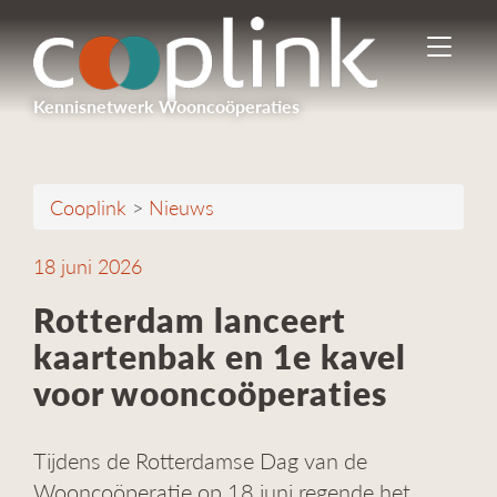
I
n
-
Kennisnetwerk Wooncoöperaties
/
u
i
t
Cooplink
>
Nieuws
s
c
h
18 juni 2026
a
k
Rotterdam lanceert
e
kaartenbak en 1e kavel
l
e
voor wooncoöperaties
n
n
a
Tijdens de Rotterdamse Dag van de
v
Wooncoöperatie op 18 juni regende het
i